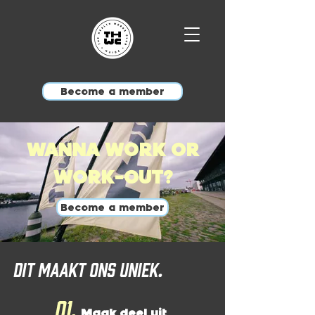
Become a member
WANNA WORK OR
WORK-OUT?
Become a member
Dit maakt ons uniek.
01.
Maak deel uit