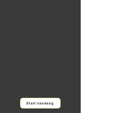
€115/m
€105/m
€65/m
1 maand
4 maanden
12 maanden off-peak*
89
EUR/Maan
d
Start vandaag