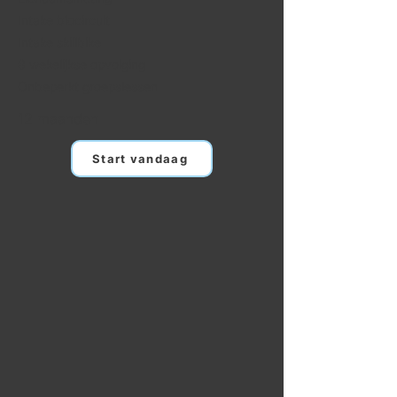
Intake biocircuit
Intake skillbike
8 wekelijkse opvolging
Onbeperkt groepslessen
12 maanden
Start vandaag