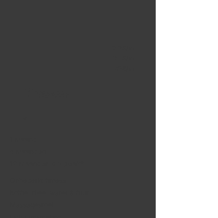
€125/m
€115/m
€75/m
99
EUR/Maan
d
1 maand
4 maanden
12 maanden off-peak*
Onbeperkt fitness
Koffie, thee, water & fruit
Massagestoel
Lichaamsmeting