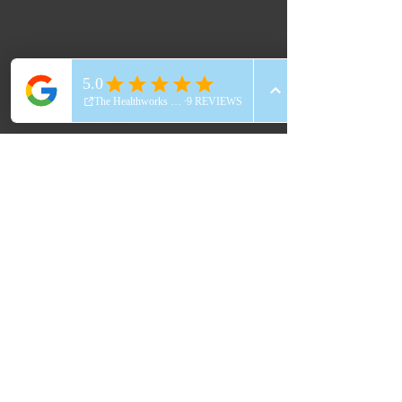
in
Everything you need.
All-in one.
Onbeperkt fitness
Onbeperkt groepslessen
Koffie, thee, water & fruit
Massagestoel
Lichaamsmeting
Intake biocircuit
Intake skillbike
8 wekelijkse opvolging